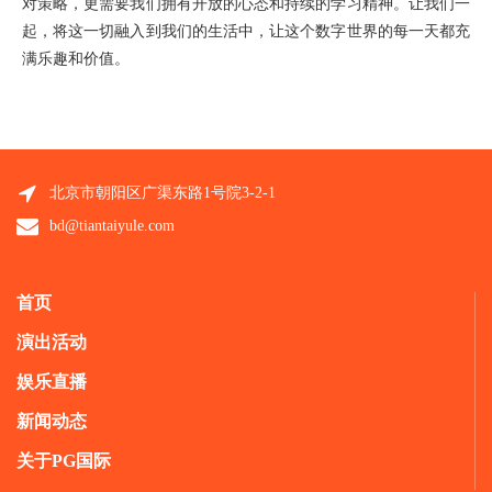
对策略，更需要我们拥有开放的心态和持续的学习精神。让我们一
起，将这一切融入到我们的生活中，让这个数字世界的每一天都充
满乐趣和价值。
北京市朝阳区广渠东路1号院3-2-1
bd@tiantaiyule.com
首页
演出活动
娱乐直播
新闻动态
关于PG国际